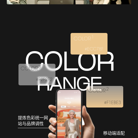
1
COLOR
#ECC78F
COLOR
3
COLOR
RANGE
#F2F2F2
2
COLOR
#F1EBE3
提炼色彩
统一网
站与品牌调性
移动端适配