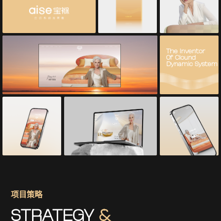
The Inventor
Of Clound
Dynamic System
项目策略
STRATEGY
&